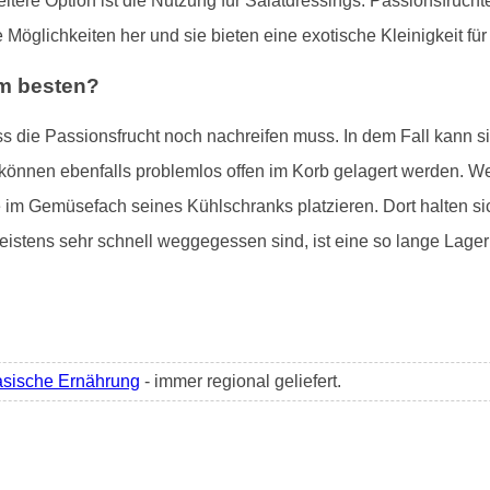
eitere Option ist die Nutzung für Salatdressings. Passionsfrü
e Möglichkeiten her und sie bieten eine exotische Kleinigkeit f
am besten?
ss die Passionsfrucht noch nachreifen muss. In dem Fall kann 
e können ebenfalls problemlos offen im Korb gelagert werden. Wer
 im Gemüsefach seines Kühlschranks platzieren. Dort halten si
stens sehr schnell weggegessen sind, ist eine so lange Lager
asische Ernährung
- immer regional geliefert.