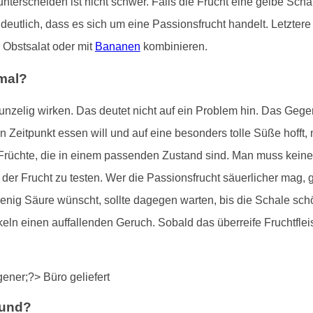
nterscheiden ist nicht schwer. Falls die Frucht eine gelbe Scha
eutlich, dass es sich um eine Passionsfrucht handelt. Letztere 
 Obstsalat oder mit
Bananen
kombinieren.
rmal?
unzelig wirken. Das deutet nicht auf ein Problem hin. Das Gegent
igen Zeitpunkt essen will und auf eine besonders tolle Süße hoff
 Früchte, die in einem passenden Zustand sind. Man muss keine
er Frucht zu testen. Wer die Passionsfrucht säuerlicher mag, gr
nig Säure wünscht, sollte dagegen warten, bis die Schale schö
n einen auffallenden Geruch. Sobald das überreife Fruchtfleisc
sund?