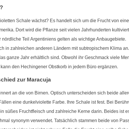
t?
violetten Schale wächst? Es handelt sich um die Frucht von e
amerika. Dort wird die Pflanze seit vielen Jahrhunderten kultivi
 nördliche Teil Argentiniens gelten als wichtige Anbaugebiete.
ch in zahlreichen anderen Ländern mit subtropischem Klima an.
r das ganze Jahr erhältlich sind. Obwohl ihr Geschmack viele Me
nd kann den Hechingener Obstkorb in jedem Büro ergänzen.
chied zur Maracuja
innert an die von Birnen. Optisch unterscheiden sich beide aller
 Fällen eine dunkelviolette Farbe. Ihre Schale ist fest. Bei Ber
ein süßes Fruchtfleisch und zahlreiche Kerne darin. Beides ist e
hmal synonym verwendet. Tatsächlich stammen beide von Pas