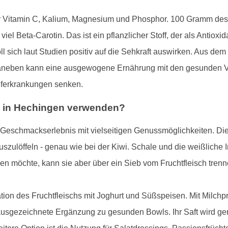
 für Vitamin C, Kalium, Magnesium und Phosphor. 100 Gramm des
iel Beta-Carotin. Das ist ein pflanzlicher Stoff, der als Antiox
oll sich laut Studien positiv auf die Sehkraft auswirken. Aus de
 Daneben kann eine ausgewogene Ernährung mit den gesunden Vi
auferkrankungen senken.
e in Hechingen verwenden?
s Geschmackserlebnis mit vielseitigen Genussmöglichkeiten. Die 
szulöffeln - genau wie bei der Kiwi. Schale und die weißliche 
n möchte, kann sie aber über ein Sieb vom Fruchtfleisch trenn
ation des Fruchtfleischs mit Joghurt und Süßspeisen. Mit Milchp
ausgezeichnete Ergänzung zu gesunden Bowls. Ihr Saft wird ger