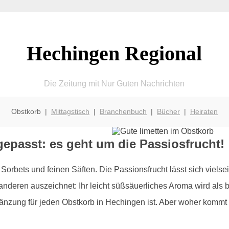
Hechingen Regional
Die Zeitung mit Nur Guten Nachrichten
Obstkorb |
Mittagstisch
|
Branchenbuch
|
Bücher
|
Heiraten
epasst: es geht um die Passiosfrucht!
orbets und feinen Säften. Die Passionsfrucht lässt sich vielse
r anderen auszeichnet: Ihr leicht süßsäuerliches Aroma wird al
gänzung für jeden Obstkorb in Hechingen ist. Aber woher kommt