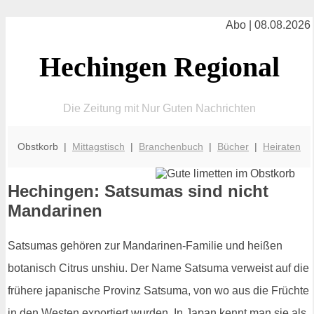
Abo | 08.08.2026
Hechingen Regional
Die Zeitung mit Nur Guten Nachrichten
Obstkorb |
Mittagstisch
|
Branchenbuch
|
Bücher
|
Heiraten
Hechingen: Satsumas sind nicht
Mandarinen
Satsumas gehören zur Mandarinen-Familie und heißen
botanisch Citrus unshiu. Der Name Satsuma verweist auf die
frühere japanische Provinz Satsuma, von wo aus die Früchte
in den Westen exportiert wurden. In Japan kennt man sie als